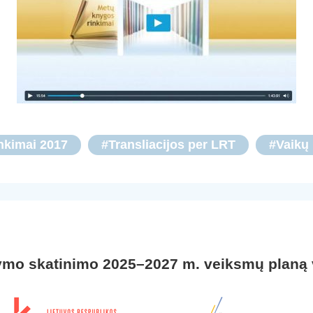
nkimai 2017
#Transliacijos per LRT
#Vaikų 
ymo skatinimo 2025–2027 m. veiksmų planą