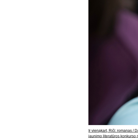
Ir vienąkart, Riči: romanas / 
jaunimo literatūros konkurs