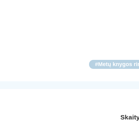
#Metų knygos ri
Skait