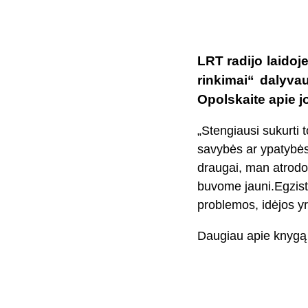
LRT radijo laidoj
rinkimai“ dalyva
Opolskaite apie j
„Stengiausi sukurti 
savybės ar ypatybės, 
draugai, man atrodo
buvome jauni.Egzistu
problemos, idėjos yra
Daugiau apie knygą 