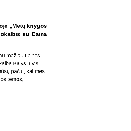
ijoje „Metų knygos
pokalbis su Daina
iau mažiau tipinės
alba Balys ir visi
mūsų pačių, kai mes
čios temos,