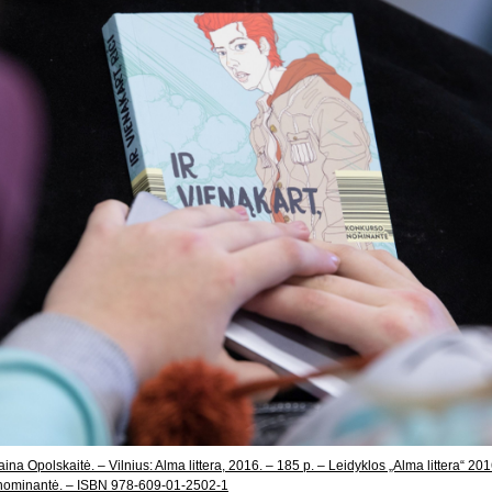
Daina Opolskaitė. – Vilnius: Alma littera, 2016. – 185 p. – Leidyklos „Alma littera“ 20
o nominantė. – ISBN 978-609-01-2502-1