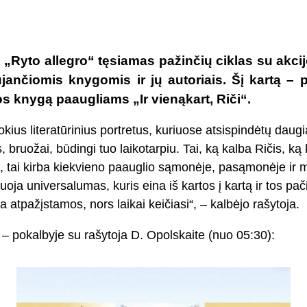
e „Ryto allegro“ tęsiamas pažinčių ciklas su akc
ujančiomis knygomis ir jų autoriais. Šį kartą – 
os knygą paaugliams „Ir vienąkart, Riči“.
tokius literatūrinius portretus, kuriuose atsispindėtų daug
bruožai, būdingi tuo laikotarpiu. Tai, ką kalba Ričis, ką k
, tai kirba kiekvieno paauglio sąmonėje, pasąmonėje ir 
oja universalumas, kuris eina iš kartos į kartą ir tos pa
 atpažįstamos, nors laikai keičiasi“, – kalbėjo rašytoja.
– pokalbyje su rašytoja D. Opolskaite (nuo 05:30):