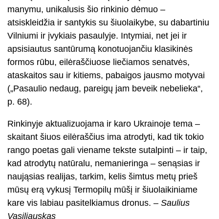
manymu, unikalusis šio rinkinio dėmuo –
atsiskleidžia ir santykis su šiuolaikybe, su dabartiniu
Vilniumi ir įvykiais pasaulyje. Intymiai, net jei ir
apsisiautus santūrumą konotuojančiu klasikinės
formos rūbu, eilėraščiuose liečiamos senatvės,
ataskaitos sau ir kitiems, pabaigos jausmo motyvai
(„Pasaulio nedaug, pareigų jam beveik nebelieka“,
p. 68).
Rinkinyje aktualizuojama ir karo Ukrainoje tema –
skaitant šiuos eilėraščius ima atrodyti, kad tik tokio
rango poetas gali viename tekste sutalpinti – ir taip,
kad atrodytų natūralu, nemanieringa – senąsias ir
naująsias realijas, tarkim, kelis šimtus metų prieš
mūsų erą vykusį Termopilų mūšį ir šiuolaikiniame
kare vis labiau pasitelkiamus dronus. –
Saulius
Vasiliauskas