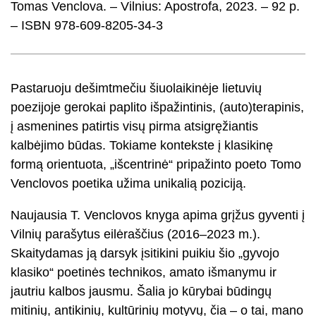
Tomas Venclova. – Vilnius: Apostrofa, 2023. – 92 p.
– ISBN 978-609-8205-34-3
Pastaruoju dešimtmečiu šiuolaikinėje lietuvių
poezijoje gerokai paplito išpažintinis, (auto)terapinis,
į asmenines patirtis visų pirma atsigręžiantis
kalbėjimo būdas. Tokiame kontekste į klasikinę
formą orientuota, „išcentrinė“ pripažinto poeto Tomo
Venclovos poetika užima unikalią poziciją.
Naujausia T. Venclovos knyga apima grįžus gyventi į
Vilnių parašytus eilėraščius (2016–2023 m.).
Skaitydamas ją darsyk įsitikini puikiu šio „gyvojo
klasiko“ poetinės technikos, amato išmanymu ir
jautriu kalbos jausmu. Šalia jo kūrybai būdingų
mitinių, antikinių, kultūrinių motyvų, čia – o tai, mano