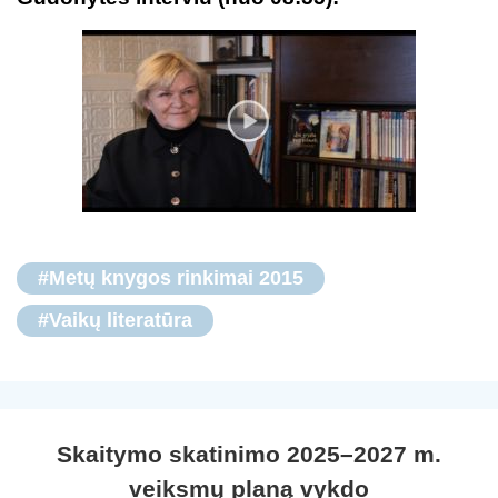
#Metų knygos rinkimai 2015
#Vaikų literatūra
Skaitymo skatinimo 2025–2027 m.
veiksmų planą vykdo