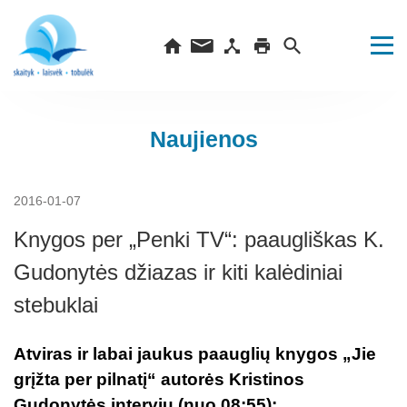
Naujienos
2016-01-07
Knygos per „Penki TV“: paaugliškas K.
Gudonytės džiazas ir kiti kalėdiniai
stebuklai
Atviras ir labai jaukus paauglių knygos „Jie
grįžta per pilnatį“ autorės Kristinos
Gudonytės interviu (nuo 08:55):