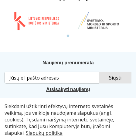
Naujienų prenumerata
Atsisakyti naujienų
Siekdami užtikrinti efektyvų interneto svetainės
Sprendimas:
„Idamas“
. Naudojama
„Smart Web“
sistema.
veikimą, jos veikloje naudojame slapukus (angl.
cookies). Tęsdami naršymą interneto svetainėje,
© 2007–2026 Lietuvos nacionalinė Martyno Mažvydo
sutinkate, kad Jūsų kompiuteryje būtų įrašomi
biblioteka, el. p.
skaitymometai@lnb.lt
slapukai.
Slapukų politika
Autorių teisės. Publikuojamų duomenų naudojimas