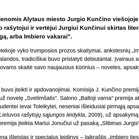
ienomis Alytaus miesto Jurgio Kunčino viešojoje 
 rašytojui ir vertėjui Jurgiui Kunčinui skirtas liter
ą, arba Imbiero vakarai".
otekoje vyko trumposios prozos skaitymai, ankstesnių „I
alandos, tradiciškai buvo pristatyti debiutantai. Įvairaus 
iūrovams skaitė savo naujausius kūrinius – noveles, apsa
buvo įteikti ir apdovanojimai. Komisija J. Kunčino premij
už novelę „Svetimšalis". Salono „Baltoji varna" premija at
udentei Ievai Toleikytei, neseniai išleidusiai pirmąją a
Lietuvos rašytojų sąjungos leidykla
, 2009), už apsakymą
remija įteikta Mariui Jonučiui už pasaką „Slibinas Jurgis
ną išleistas ir specialus leidinys – laikraštis „
Imbiero tie