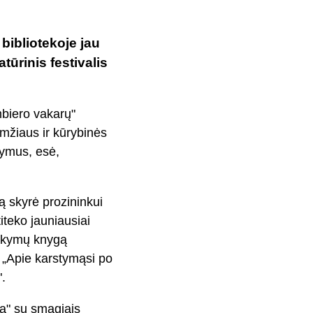
bibliotekoje jau
atūrinis festivalis
mbiero vakarų"
amžiaus ir kūrybinės
kymus, esė,
ą skyrė prozininkui
iteko jauniausiai
psakymų knygą
 „Apie karstymąsi po
".
sa
" su smagiais