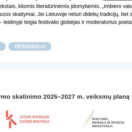
kstais, kitomis literatūrinėmis įdomybėmis. „Imbiero vak
ozos skaitymai. Jie Lietuvoje neturi didelių tradicijų, bet
 – leidinyje teigia festivalio globėjas ir moderatorius poe
#Bibliotekos
ymo skatinimo 2025–2027 m. veiksmų planą