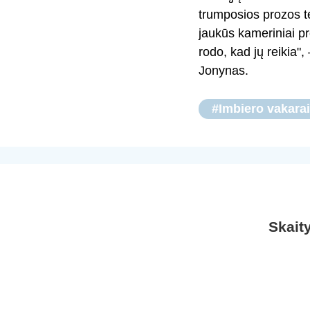
trumposios prozos te
jaukūs kameriniai pr
rodo, kad jų reikia",
Jonynas.
#Imbiero vakarai
Skait