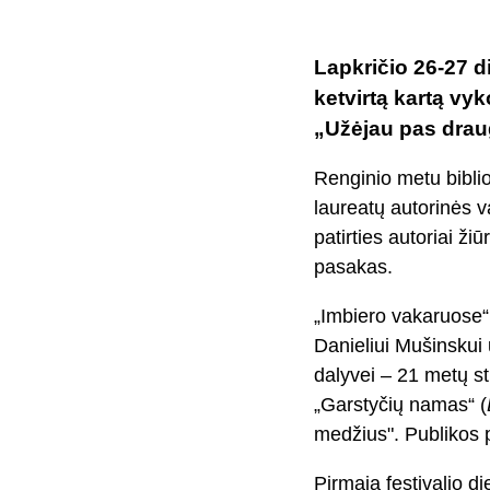
Lapkričio 26-27 d
ketvirtą kartą vyko
„Užėjau pas draug
Renginio metu bibli
laureatų autorinės v
patirties autoriai ž
pasakas.
„Imbiero vakaruose“ 
Danieliui Mušinskui 
dalyvei – 21 metų st
„Garstyčių namas“ (
medžius". Publikos p
Pirmąją festivalio die