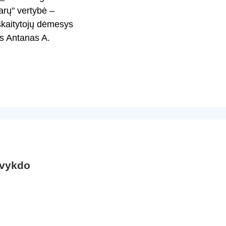
arų" vertybė –
 skaitytojų dėmesys
tas Antanas A.
 vykdo