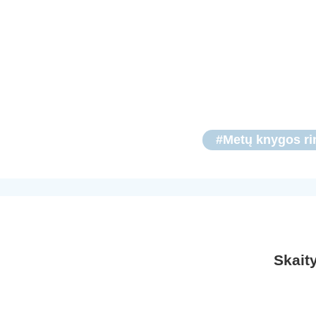
#Metų knygos ri
Skait