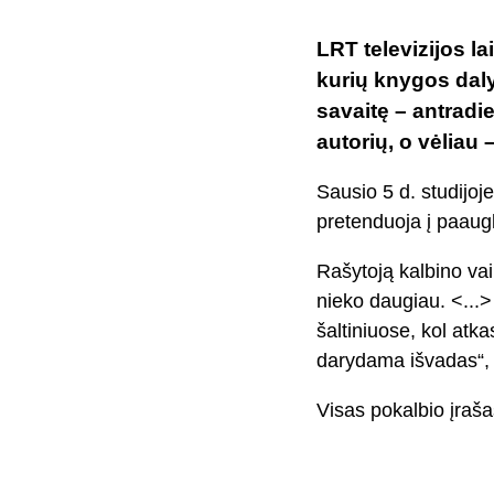
LRT televizijos l
kurių knygos daly
savaitę – antradie
autorių, o vėliau
Sausio 5 d. studijoje
pretenduoja į paaugl
Rašytoją kalbino vaik
nieko daugiau. ˂...˃
šaltiniuose, kol atk
darydama išvadas“,
Visas pokalbio įraša