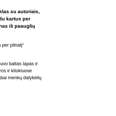
klas su autoriais,
du kartus per
enas iš paauglių
 per pilnatį“
buvo baltas lapas ir
os ir kitokiuose
labai menkų dalykėlių