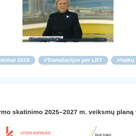
nkimai 2015
#Transliacijos per LRT
#Vaikų 
ymo skatinimo 2025–2027 m. veiksmų planą