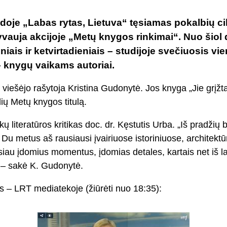
aidoje „Labas rytas, Lietuva“ tęsiamas pokalbių ci
vauja akcijoje „Metų knygos rinkimai“. Nuo šiol 
niais ir ketvirtadieniais – studijoje svečiuosis vi
 – knygų vaikams autoriai.
 viešėjo rašytoja Kristina Gudonytė. Jos knyga „Jie grįžta
ių Metų knygos titulą.
ų literatūros kritikas doc. dr. Kęstutis Urba. „Iš pradžių 
 Du metus aš rausiausi įvairiuose istoriniuose, architektūr
asiau įdomius momentus, įdomias detales, kartais net iš 
 – sakė K. Gudonytė.
s – LRT mediatekoje (žiūrėti nuo 18:35):