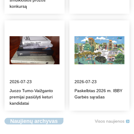
smulkiosios prozos
konkursą
2026-07-23
2026-07-23
Juozo Tumo-Vaižganto
Paskelbtas 2026 m. IBBY
premijai pasiūlyti keturi
Garbės sąrašas
kandidatai
Naujienų archyvas
Visos naujienos