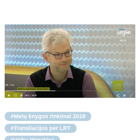
#Metų knygos rinkimai 2018
#Transliacijos per LRT
#Vaikų literatūra