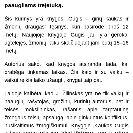
paaugliams trejetuką.
Šis kūrinys yra knygos „Gugis – girių kaukas ir
žmonių draugas“ tęsinys, kuri pasirodė prieš 12
metų. Naujojoje knygoje Gugis jau yra gerokai
ūgtelėjęs, žmonių laiku skaičiuojant jam būtų 15–16
metų.
Autorius sako, kad knygos atsiranda tada, kai
prabėga tinkamas laikas. Čia kaip ir su vaiku –
vaikui reikia laiko užaugti, knygai taip pat.
Laidoje kalbėta, kad J. Žilinskas yra ne tik vaikų ir
paauglių rašytojas, grožinių kūrinių autorius, bet ir
teisės mokslininkas, rašantis apie tarptautinę
žmogaus teisių apsaugą, apie ginkluotus konfliktus,
nusikaltimus žmogiškumui. Knygoje „Kaukas Gugis