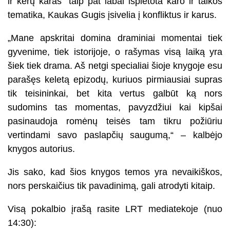
ir kerų karas“ taip pat labai išplėtota karo ir taikos
tematika, Kaukas Gugis įsivelia į konfliktus ir karus.
„Mane apskritai domina draminiai momentai tiek
gyvenime, tiek istorijoje, o rašymas visą laiką yra
šiek tiek drama. Aš netgi specialiai šioje knygoje esu
parašęs keletą epizodų, kuriuos pirmiausiai supras
tik teisininkai, bet kita vertus galbūt ką nors
sudomins tas momentas, pavyzdžiui kai kipšai
pasinaudoja romėnų teisės tam tikru požiūriu
vertindami savo paslapčių saugumą,“ – kalbėjo
knygos autorius.
Jis sako, kad šios knygos temos yra nevaikiškos,
nors perskaičius tik pavadinimą, gali atrodyti kitaip.
Visą pokalbio įrašą rasite LRT mediatekoje (nuo
14:30):