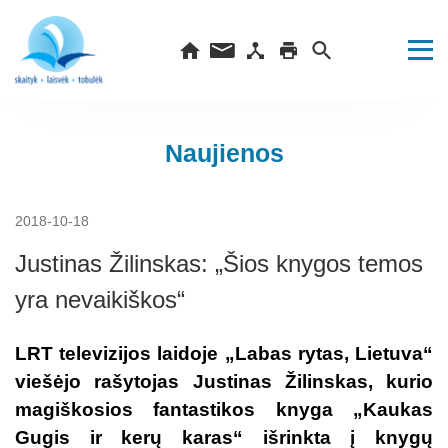
Naujienos
2018-10-18
Justinas Žilinskas: „Šios knygos temos
yra nevaikiškos“
LRT televizijos laidoje „Labas rytas, Lietuva“
viešėjo rašytojas Justinas Žilinskas, kurio
magiškosios fantastikos knyga „Kaukas
Gugis ir kerų karas“ išrinkta į knygų