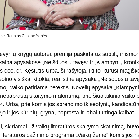
uotr. Renatos Česnavičienės
devynių knygų autorei, premija paskirta už subtilų ir išmo
 kalba apysakose „Neišduosiu tavęs“ ir „Klampynių kronik
 doc. dr. Kęstutis Urba, ši rašytoja, iki tol kūrusi magišk
bino visiškai kitokia, realistine apysaka „Neišduosiu tavę
pirmoji vaiko patiriama netektis. Novelių apysaka „Klampyn
a nepaprastą skaitymo malonumą, prie šiuolaikinio vaiko pr
 Urba, prie komisijos sprendimo iš septynių kandidatūrų 
ėjo ir jos kūrinių „gryna, paprasta ir labai turtinga kalba“.
ai, skiriamai už vaikų literatūros skaitymo skatinimą, buvo
 literatūros pažinimo programa „Vaikų žemė“ komisijos n