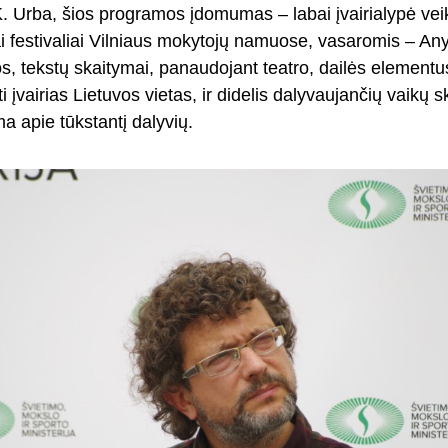
K. Urba, šios programos įdomumas – labai įvairialypė vei
iai festivaliai Vilniaus mokytojų namuose, vasaromis – An
os, tekstų skaitymai, panaudojant teatro, dailės elementus.
i įvairias Lietuvos vietas, ir didelis dalyvaujančių vaikų sk
ma apie tūkstantį dalyvių.