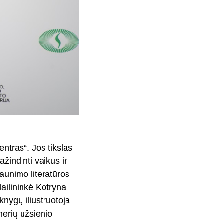
ntras“. Jos tikslas
žindinti vaikus ir
jaunimo literatūros
dailininkė Kotryna
knygų iliustruotoja
tnerių užsienio