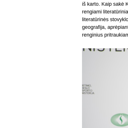
iš karto. Kaip sakė 
rengiami literatūrin
literatūrinės stovykl
geografija, aprėpiant
renginius pritraukia