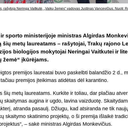
us, rašytoja Neringa Vaitkutė, „Vaikų žemės“ vadovas Justinas Vancevičius. Nuotr.
ir sporto ministerijoje ministras Algirdas Monkevi
ją šių metų laureatams – rašytojai, Trakų rajono L
ijos biologijos mokytojai Neringai Vaitkutei ir li
 žemė“ įkūrėjams.
teigtos premijos laureatai buvo paskelbti balandžio 2 d., m
tačiau premijos įteikimas atidėtas dėl karantino.
šių metų laureatams. Kurkite ir toliau, dar plačiau atver
ų skaitymas augina ir ugdo, lavina vaizduotę. Skaityda
terį, atranda pasaulį. Džiugu, kad atsiranda ne tik nau
ų skaitymo skatinimo projektų, o ši premija išlaikė tradic
projektus“, – sakė ministras Algirdas Monkevičius.