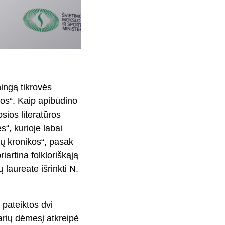
ningą tikrovės
os“. Kaip apibūdino
osios literatūros
s“, kurioje labai
ių kronikos“, pasak
iartina folkloriškąją
laureate išrinkti N.
 pateiktos dvi
arių dėmesį atkreipė