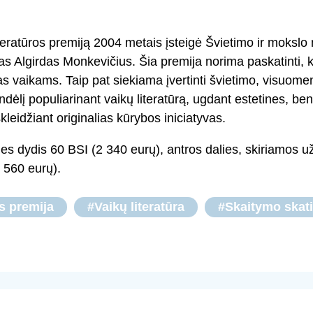
iteratūros premiją 2004 metais įsteigė Švietimo ir mokslo 
as Algirdas Monkevičius. Šia premija norima paskatinti, 
as vaikams. Taip pat siekiama įvertinti švietimo, visuomen
ndėlį populiarinant vaikų literatūrą, ugdant estetines, b
skleidžiant originalias kūrybos iniciatyvas.
es dydis 60 BSI (2 340 eurų), antros dalies, skiriamos u
 560 eurų).
os premija
#Vaikų literatūra
#Skaitymo skat