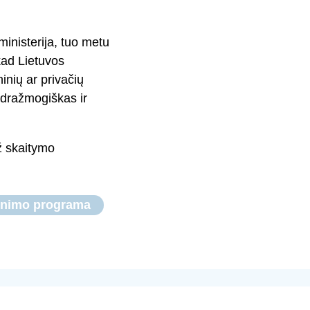
ministerija, tuo metu
kad Lietuvos
inių ar privačių
endražmogiškas ir
ž skaitymo
inimo programa