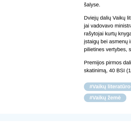
šalyse.
Dviejų dalių Vaikų l
jai vadovavo ministr
rašytojai kurtų knyg
įstaigų bei asmenų i
pilietines vertybes, 
Premijos pirmos dali
skatinimą, 40 BSI (1
#Vaikų literatūr
#Vaikų žemė