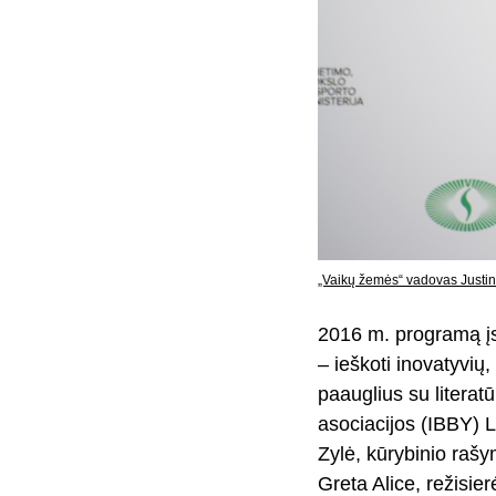
„Vaikų žemės“ vadovas Justin
2016 m. programą įs
– ieškoti inovatyvių,
paauglius su literatū
asociacijos (IBBY) L
Zylė, kūrybinio rašy
Greta Alice, režisier