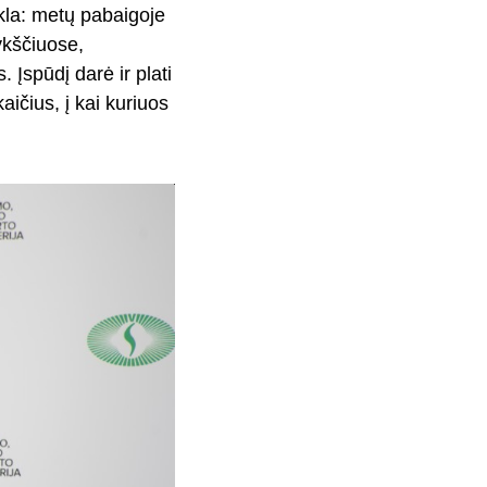
kla: metų pabaigoje
ykščiuose,
 Įspūdį darė ir plati
aičius, į kai kuriuos