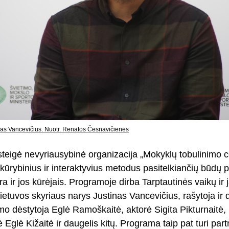
as Vancevičius. Nuotr. Renatos Česnavičienės
teigė nevyriausybinė organizacija „Mokyklų tobulinimo ce
 kūrybinius ir interaktyvius metodus pasitelkiančių būdų pa
ra ir jos kūrėjais. Programoje dirba Tarptautinės vaikų ir 
ietuvos skyriaus narys Justinas Vancevičius, rašytoja ir 
mo dėstytoja Eglė Ramoškaitė, aktorė Sigita Pikturnaitė, 
ė Eglė Kižaitė ir daugelis kitų. Programa taip pat turi par