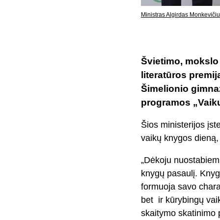
Ministras Algirdas Monkeviči
Švietimo, mokslo 
literatūros premi
Šimelionio gimnaz
programos „Vaikų
Šios ministerijos įs
vaikų knygos dieną, 
„Dėkoju nuostabiems 
knygų pasaulį. Knyg
formuoja savo charak
bet ir kūrybingų vaik
skaitymo skatinimo 