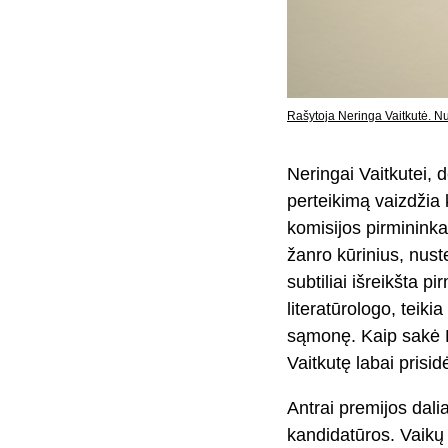
Rašytoja Neringa Vaitkutė. N
Neringai Vaitkutei, 
perteikimą vaizdžia
komisijos pirmininkas
žanro kūrinius, nuste
subtiliai išreikšta 
literatūrologo, teiki
sąmonę. Kaip sakė K.
Vaitkutę labai prisid
Antrai premijos dali
kandidatūros. Vaikų