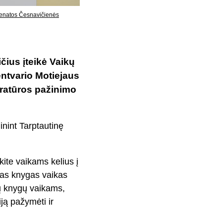
 Renatos Česnavičienės
čius įteikė Vaikų
entvario Motiejaus
teratūros pažinimo
inint Tarptautinę
kite vaikams kelius į
mas knygas vaikas
jų knygų vaikams,
iją pažymėti ir