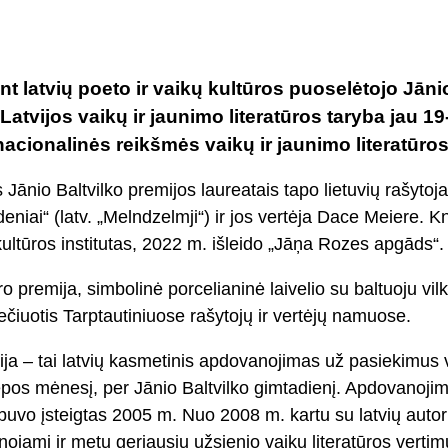
nt latvių poeto ir vaikų kultūros puoselėtojo Jāni
Latvijos vaikų ir jaunimo literatūros taryba jau 19-ą
acionalinės reikšmės vaikų ir jaunimo literatūros
 Jānio Baltvilko premijos laureatais tapo lietuvių rašyto
iai“ (latv. „Melndzelmji“) ir jos vertėja Dace Meiere. 
ultūros institutas, 2022 m. išleido „Jāņa Rozes apgāds“.
premija, simbolinė porcelianinė laivelio su baltuoju vilku
čiuotis Tarptautiniuose rašytojų ir vertėjų namuose.
ija – tai latvių kasmetinis apdovanojimas už pasiekimus va
epos mėnesį, per Jānio Baltvilko gimtadienį. Apdovanojim
buvo įsteigtas 2005 m. Nuo 2008 m. kartu su latvių autori
jami ir metų geriausių užsienio vaikų literatūros vertimų