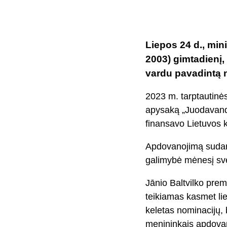
Liepos 24 d., mini
2003) gimtadienį, 
vardu pavadintą n
2023 m. tarptautinės
apysaką „Juodavanden
finansavo Lietuvos k
Apdovanojimą sudaro 
galimybė mėnesį sve
Jānio Baltvilko prem
teikiamas kasmet li
keletas nominacijų, 
menininkais apdovano