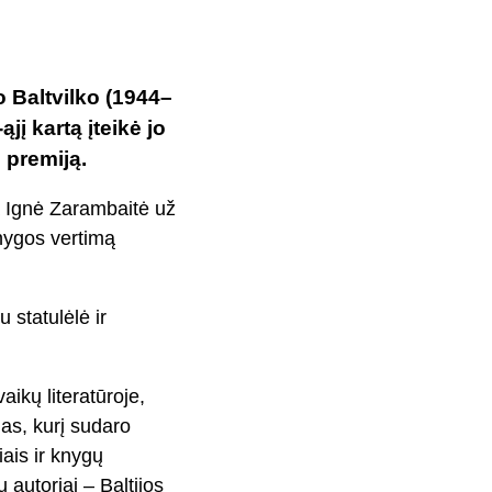
o Baltvilko (1944–
jį kartą įteikė jo
 premiją.
ja Ignė Zarambaitė už
Knygos vertimą
 statulėlė ir
ikų literatūroje,
as, kurį sudaro
ais ir knygų
 autoriai – Baltijos