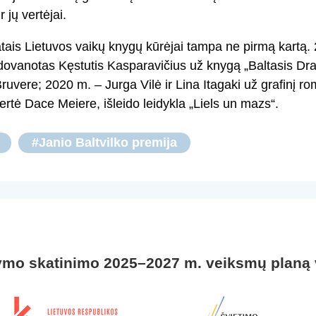
r jų vertėjai.
atais Lietuvos vaikų knygų kūrėjai tampa ne pirmą kartą.
dovanotas Kęstutis Kasparavičius už knygą „Baltasis Dram
Bruvere; 2020 m. – Jurga Vilė ir Lina Itagaki už grafinį ro
švertė Dace Meiere, išleido leidykla „Liels un mazs“.
#Janio Baltvilko premija
ymo skatinimo 2025–2027 m. veiksmų planą