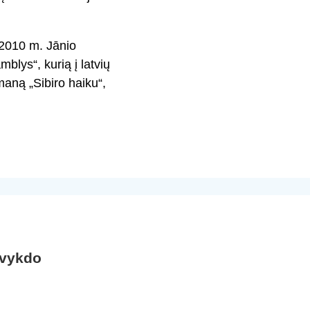
 2010 m. Jānio
blys“, kurią į latvių
maną „Sibiro haiku“,
 vykdo