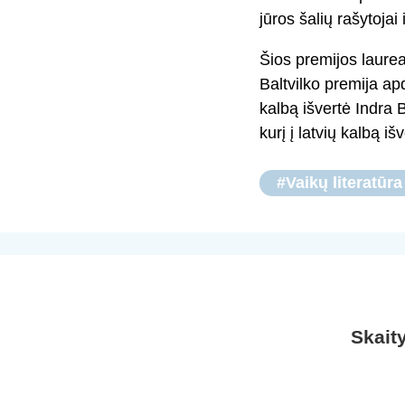
jūros šalių rašytojai i
Šios premijos laure
Baltvilko premija ap
kalbą išvertė Indra 
kurį į latvių kalbą i
#Vaikų literatūra
Skait