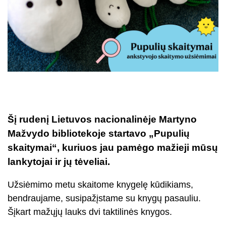
Šį rudenį Lietuvos nacionalinėje Martyno
Mažvydo bibliotekoje startavo „Pupulių
skaitymai“, kuriuos jau pamėgo mažieji mūsų
lankytojai ir jų tėveliai.
Užsiėmimo metu skaitome knygelę kūdikiams,
bendraujame, susipažįstame su knygų pasauliu.
Šįkart mažųjų lauks dvi taktilinės knygos.