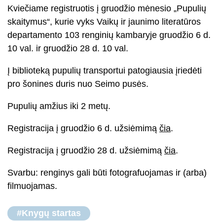
Kviečiame registruotis į gruodžio mėnesio „Pupulių
skaitymus“, kurie vyks Vaikų ir jaunimo literatūros
departamento 103 renginių kambaryje gruodžio 6 d.
10 val. ir gruodžio 28 d. 10 val.
Į biblioteką pupulių transportui patogiausia įriedėti
pro šonines duris nuo Seimo pusės.
Pupulių amžius iki 2 metų.
Registracija į gruodžio 6 d. užsiėmimą
čia
.
Registracija į gruodžio 28 d. užsiėmimą
čia
.
Svarbu: renginys gali būti fotografuojamas ir (arba)
filmuojamas.
#Knygų startas