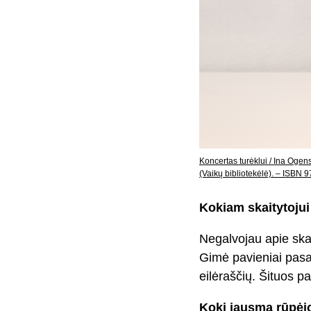
Koncertas turėklui / Ina Ogen
(Vaikų bibliotekėlė). – ISBN
Kokiam skaitytojui
Negalvojau apie skai
Gimė pavieniai pasak
eilėraščių. Šituos p
Kokį jausmą rūpėjo