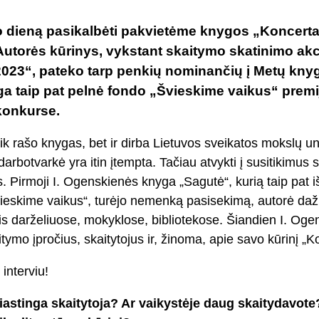
o dieną pasikalbėti pakvietėme knygos „Koncertas
utorės kūrinys, vykstant skaitymo skatinimo akc
023“, pateko tarp penkių nominančių į Metų knyg
ga taip pat pelnė fondo „Švieskime vaikus“ prem
 konkurse.
k rašo knygas, bet ir dirba Lietuvos sveikatos mokslų u
 darbotvarkė yra itin įtempta. Tačiau atvykti į susitikimus s
is. Pirmoji I. Ogenskienės knyga „Sagutė“, kurią taip pat i
eskime vaikus“, turėjo nemenką pasisekimą, autorė daž
is darželiuose, mokyklose, bibliotekose. Šiandien I. Oge
tymo įpročius, skaitytojus ir, žinoma, apie savo kūrinį „Ko
 interviu!
iastinga skaitytoja? Ar vaikystėje daug skaitydavote?