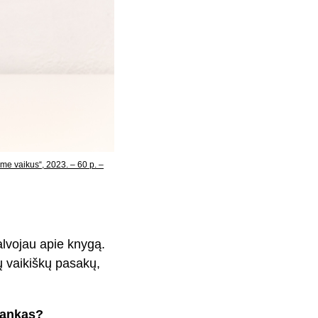
ime vaikus“, 2023. – 60 p. –
galvojau apie knygą.
ių vaikiškų pasakų,
 rankas?