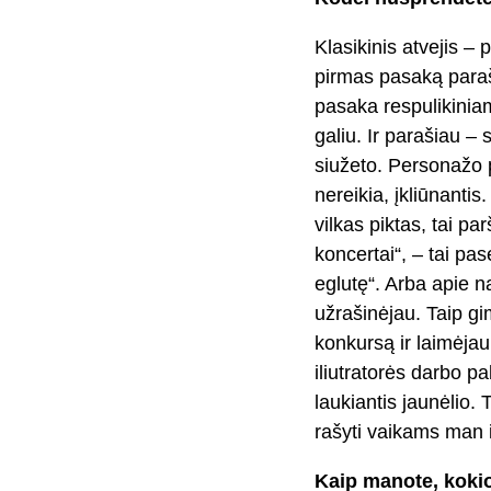
Klasikinis atvejis –
pirmas pasaką paraš
pasaka respulikiniam
galiu. Ir parašiau –
siužeto. Personažo p
nereikia, įkliūnantis
vilkas piktas, tai p
koncertai“, – tai pas
eglutę“. Arba apie na
užrašinėjau. Taip gi
konkursą ir laimėjau
iliutratorės darbo p
laukiantis jaunėlio.
rašyti vaikams man ir
Kaip manote, kokio