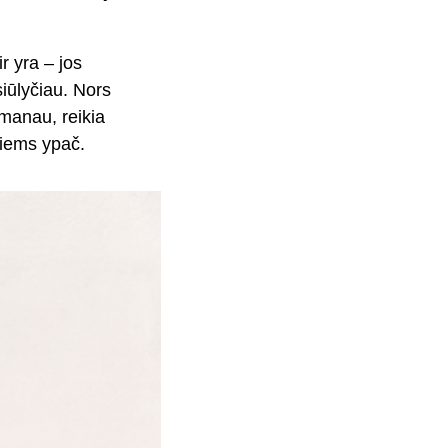
ir yra – jos
iūlyčiau. Nors
 manau, reikia
niems ypač.