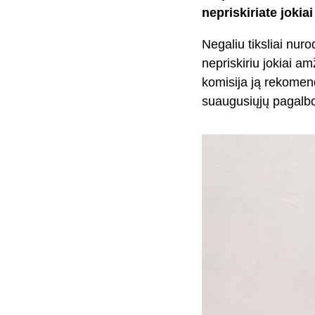
nepriskiriate jokia
Negaliu tiksliai nuro
nepriskiriu jokiai a
komisija ją rekomend
suaugusiųjų pagalbo