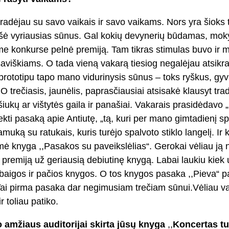
 pradėjau su savo vaikais ir savo vaikams. Nors yra šioks
ė vyriausias sūnus. Gal kokių devynerių būdamas, mokyt
e konkurse pelnė premiją. Tam tikras stimulas buvo ir ma
 saviškiams. O tada vieną vakarą tiesiog negalėjau atsikra
rototipu tapo mano vidurinysis sūnus – toks ryškus, gyvas
. O trečiasis, jaunėlis, paprasčiausiai atsisakė klausyt tra
aršiukų ar vištytės gaila ir panašiai. Vakarais prasidėdav
ekti pasaką apie Antiutę, „tą, kuri per mano gimtadienį sp
muką su ratukais, kuris turėjo spalvoto stiklo langelį. Ir k
mė knyga ,,Pasakos su paveikslėlias“. Gerokai vėliau ją 
 premiją už geriausią debiutinę knygą. Labai laukiu kiek 
abaigos ir pačios knygos. O tos knygos pasaka ,,Pieva“ p
 Tai pirma pasaka dar negimusiam trečiam sūnui.Vėliau v
 toliau patiko.
 amžiaus auditorijai skirta jūsų knyga
,,
Koncertas tu