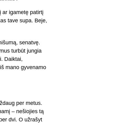
į ar igametę patirtį
kas tave supa. Beje,
enišumą, senatvę.
mus turbūt jungia
i. Daiktai,
mų iš mano gyvenamo
aždaug per metus.
namį – nešiojies tą
per dvi. O užrašyt