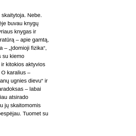
skaitytoja. Nebe.
tėje buvau knygų
yriaus knygas ir
teratūrą – apie gamtą,
 – „Įdomioji fizika“,
is su kiemo
r kitokios aktyvios
 O karalius –
anų ugnies dievu“ ir
Paradoksas – labai
iau atsirado
 su jų skaitomomis
ebespėjau. Tuomet su