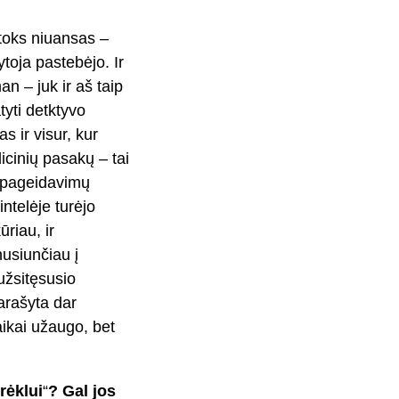
 toks niuansas –
oja pastebėjo. Ir
n – juk ir aš taip
tyti detktyvo
 ir visur, kur
dicinių pasakų – tai
o „pageidavimų
intelėje turėjo
ūriau, ir
nusiunčiau į
užsitęsusio
arašyta dar
aikai užaugo, bet
rėklui
“
? Gal jos