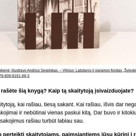
skienė; iliustravo Andrius Seselskas. – Vilnius: Labdaros ir paramos fondas „Šviesk
 978-609-8161-66-3
 rašėte šią knygą? Kaip tą skaitytoją įsivaizduojate?
tytoją, kai rašiau, tiesą sakant. Kai rašiau, išvis dar ne
ojimai ir nebūtinai vienas paskui kitą. Dar buvo ir kitok
asakojimus rašiau turbūt labiau sau.
 perteikti skaitytojams, paimsiantiems jūsų kūrinį į