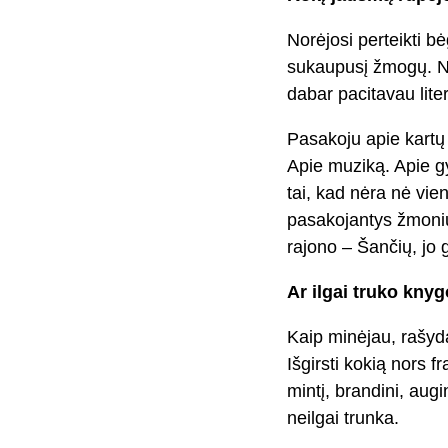
Norėjosi perteikti bė
sukaupusį žmogų. Nor
dabar pacitavau lite
Pasakoju apie kartų 
Apie muziką. Apie gy
tai, kad nėra nė vien
pasakojantys žmonių
rajono – Šančių, jo g
Ar ilgai truko kny
Kaip minėjau, rašyd
Išgirsti kokią nors 
mintį, brandini, aug
neilgai trunka.