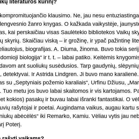
ų literatūros kūrinį?
 kompromituojančio klausimo. Ne, jau nesu entuziastinga 
u lengvesnio žanro knygas. O kažkada vaikystėje, jaunys
kas, kai perskaičiau visas Saulėtekio bibliotekos Vaikų sk
 skyrių. Skaičiau viską – ir grožinę, ir ypač pažintinę li
 keliautojus, biografijas. A. Diuma, žinoma. Buvo tokia serija
Įdomioji biologija“ ir t. t. – labai patiko. Keitėmis knygom
davom ant suoliukų susėdusios. Tarp gaudynių, slėpynių i
, detektyvai. Ir Astrida Lindgren. Ji buvo mano karalienė.
s su „Septyniais požemio karaliais“, Urfinu Džiusu, „Mar
os. Tuo metu jos buvo labai skaitomos ir vis kartojamos. 
t kokios) pasakų ir buvau labai išranki fantastikai. O vėl
etuvių rašytojai ir poetai. Augindama vaikus, augau kartu
iukų abėcėlės“ iki Remarko, Kamiu. Vėliau vytis jau n
rį Poterį.
 rašyti vaikams?