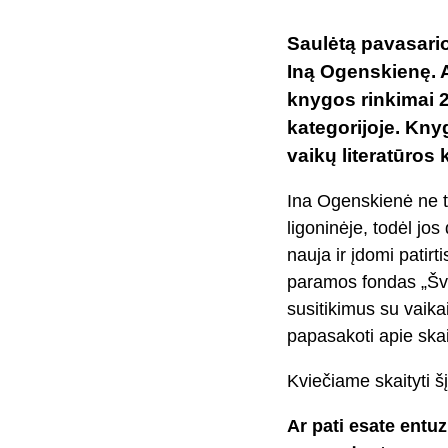
Saulėtą pavasari
Iną Ogenskienę. A
knygos rinkimai 2
kategorijoje. Kny
vaikų literatūros
Ina Ogenskienė ne ti
ligoninėje, todėl jos
nauja ir įdomi patirt
paramos fondas „Švi
susitikimus su vaika
papasakoti apie skai
Kviečiame skaityti šį
Ar pati esate entuz