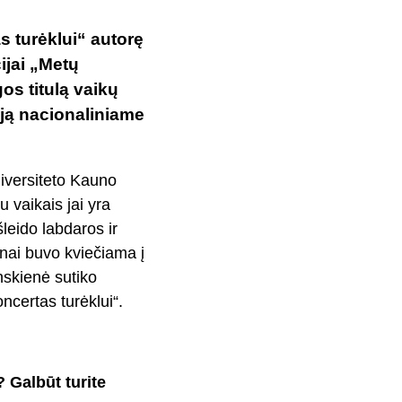
 turėklui“ autorę
ijai „Metų
os titulą vaikų
iją nacionaliniame
niversiteto Kauno
u vaikais jai yra
šleido labdaros ir
nai buvo kviečiama į
nskienė sutiko
ncertas turėklui“.
 Galbūt turite