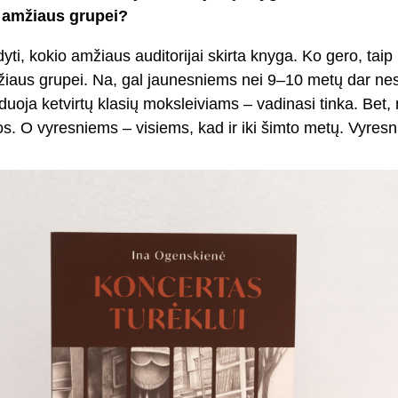
i amžiaus grupei?
dyti, kokio amžiaus auditorijai skirta knyga. Ko gero, taip 
mžiaus grupei. Na, gal jaunesniems nei 9–10 metų dar nes
uoja ketvirtų klasių moksleiviams – vadinasi tinka. Bet,
s. O vyresniems – visiems, kad ir iki šimto metų. Vyres