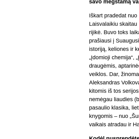
savo mėgstamą vaik
Iškart pradedat nuo
Laisvalaikiu skaita
rijikė. Buvo toks lai
prašiausi į Suaugusių
istoriją, keliones ir
„Įdomioji chemija“, „
draugėmis, aptarinė
veiklos. Dar, žinoma
Aleksandras Volkova
kitomis iš tos serij
nemėgau liaudies (be
pasaulio klasika, li
knygomis – nuo „Šun
vaikais atradau ir Ha
Kodėl nusprendėte