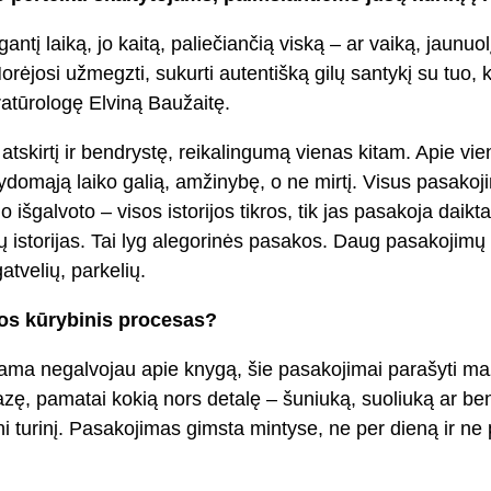
gantį laiką, jo kaitą, paliečiančią viską – ar vaiką, jaunuol
ėjosi užmegzti, sukurti autentišką gilų santykį su tuo, 
ratūrologę Elviną Baužaitę.
atskirtį ir bendrystę, reikalingumą vienas kitam. Apie vi
domąją laiko galią, amžinybę, o ne mirtį. Visus pasakoji
o išgalvoto – visos istorijos tikros, tik jas pasakoja daikta
 istorijas. Tai lyg alegorinės pasakos. Daug pasakoji
atvelių, parkelių.
gos kūrybinis procesas?
ama negalvojau apie knygą, šie pasakojimai parašyti m
frazę, pamatai kokią nors detalę – šuniuką, suoliuką ar be
ini turinį. Pasakojimas gimsta mintyse, ne per dieną ir ne 