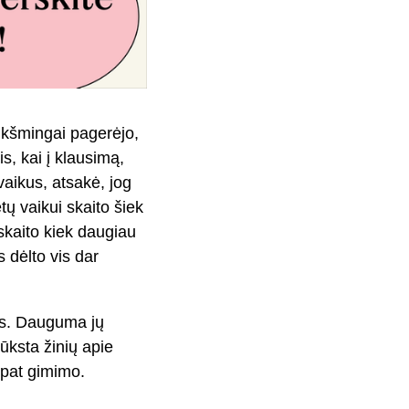
ikšmingai pagerėjo,
is, kai į klausimą,
vaikus, atsakė, jog
ų vaikui skaito šiek
skaito kiek daugiau
s dėlto vis dar
ras. Dauguma jų
rūksta žinių apie
 pat gimimo.