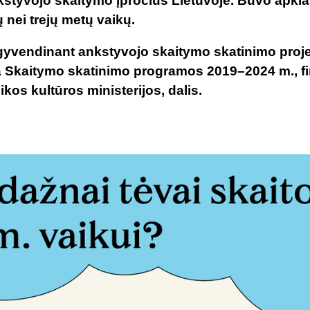
styvojo skaitymo įpročius Lietuvoje. Buvo apkla
 nei trejų metų vaikų.
 įgyvendinant ankstyvojo skaitymo skatinimo pro
yra Skaitymo skatinimo programos 2019–2024 m., 
kos kultūros ministerijos, dalis.