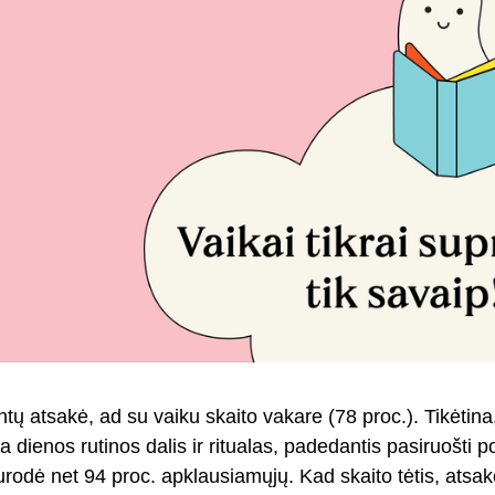
 atsakė, ad su vaiku skaito vakare (78 proc.). Tikėtina
a dienos rutinos dalis ir ritualas, padedantis pasiruošti po
rodė net 94 proc. apklausiamųjų. Kad skaito tėtis, atsak