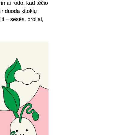
yrimai rodo, kad tėčio
ir duoda kitokių
i – sesės, broliai,