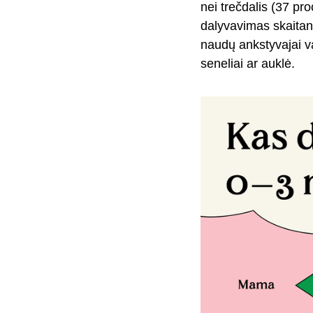
nei trečdalis (37 proc
dalyvavimas skaitant
naudų ankstyvajai vai
seneliai ar auklė.