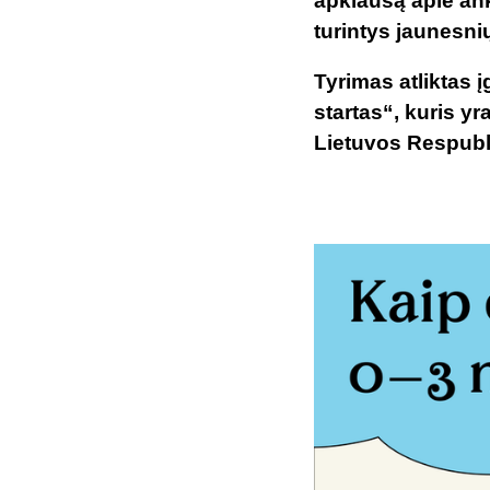
apklausą apie ank
turintys jaunesnių
Tyrimas atliktas
startas“, kuris 
Lietuvos Respubli