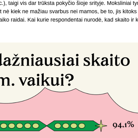
.), taigi vis dar trūksta pokyčio šioje srityje. Moksliniai t
 nė kiek ne mažiau svarbus nei mamos, be to, jis kitoks 
ko raidai. Kai kurie respondentai nurodė, kad skaito ir kit