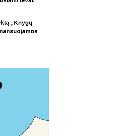
usiami tėvai,
jektą „Knygų
finansuojamos