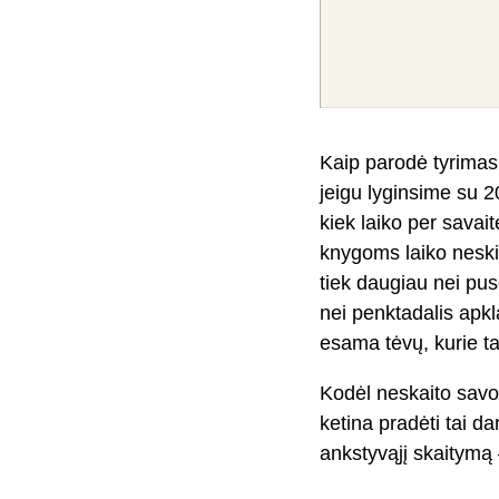
Kaip parodė tyrimas
jeigu lyginsime su 20
kiek laiko per savai
knygoms laiko neski
tiek daugiau nei pus
nei penktadalis apkl
esama tėvų, kurie ta
Kodėl neskaito savo 
ketina pradėti tai da
ankstyvąjį skaitymą 