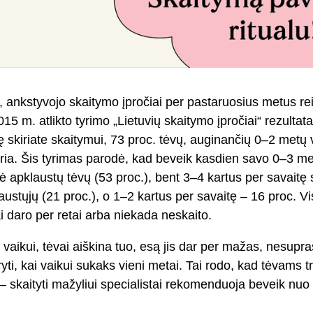
, ankstyvojo skaitymo įpročiai per pastaruosius metus re
15 m. atlikto tyrimo „Lietuvių skaitymo įpročiai“ rezultata
tę skiriate skaitymui, 73 proc. tėvų, auginančių 0–2 metų 
ria. Šis tyrimas parodė, kad beveik kasdien savo 0–3 met
ė apklaustų tėvų (53 proc.), bent 3–4 kartus per savaitę 
austųjų (21 proc.), o 1–2 kartus per savaitę – 16 proc. Vi
i daro per retai arba niekada neskaito.
vaikui, tėvai aiškina tuo, esą jis dar per mažas, nesup
ryti, kai vaikui sukaks vieni metai. Tai rodo, kad tėvams t
– skaityti mažyliui specialistai rekomenduoja beveik nuo