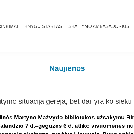
INKIMAI
KNYGŲ STARTAS
SKAITYMO AMBASADORIUS
Naujienos
tymo situacija gerėja, bet dar yra ko siekti
linės Martyno Mažvydo bibliotekos užsakymu Ri
balandžio 7 d.–gegužės 6 d. atliko visuomenės 