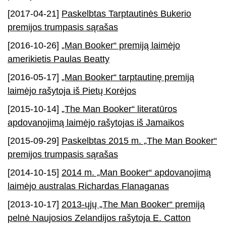
[2017-04-21]
Paskelbtas Tarptautinės Bukerio
premijos trumpasis sąrašas
[2016-10-26]
„Man Booker“ premiją laimėjo
amerikietis Paulas Beatty
[2016-05-17]
„Man Booker“ tarptautinę premiją
laimėjo rašytoja iš Pietų Korėjos
[2015-10-14]
„The Man Booker“ literatūros
apdovanojimą laimėjo rašytojas iš Jamaikos
[2015-09-29]
Paskelbtas 2015 m. „The Man Booker“
premijos trumpasis sąrašas
[2014-10-15]
2014 m. „Man Booker“ apdovanojimą
laimėjo australas Richardas Flanaganas
[2013-10-17]
2013-ųjų „The Man Booker“ premiją
pelnė Naujosios Zelandijos rašytoja E. Catton