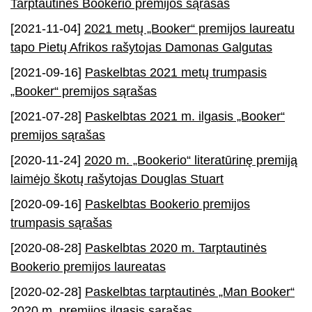
Tarptautinės Bookerio premijos sąrašas
[2021-11-04]
2021 metų „Booker“ premijos laureatu
tapo Pietų Afrikos rašytojas Damonas Galgutas
[2021-09-16]
Paskelbtas 2021 metų trumpasis
„Booker“ premijos sąrašas
[2021-07-28]
Paskelbtas 2021 m. ilgasis „Booker“
premijos sąrašas
[2020-11-24]
2020 m. „Bookerio“ literatūrinę premiją
laimėjo škotų rašytojas Douglas Stuart
[2020-09-16]
Paskelbtas Bookerio premijos
trumpasis sąrašas
[2020-08-28]
Paskelbtas 2020 m. Tarptautinės
Bookerio premijos laureatas
[2020-02-28]
Paskelbtas tarptautinės „Man Booker“
2020 m. premijos ilgasis sąrašas