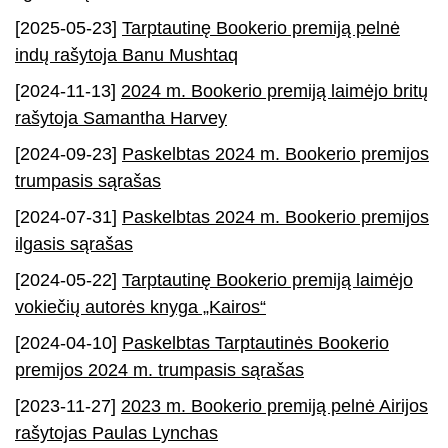
[2025-05-23]
Tarptautinę Bookerio premiją pelnė
indų rašytoja Banu Mushtaq
[2024-11-13]
2024 m. Bookerio premiją laimėjo britų
rašytoja Samantha Harvey
[2024-09-23]
Paskelbtas 2024 m. Bookerio premijos
trumpasis sąrašas
[2024-07-31]
Paskelbtas 2024 m. Bookerio premijos
ilgasis sąrašas
[2024-05-22]
Tarptautinę Bookerio premiją laimėjo
vokiečių autorės knyga „Kairos“
[2024-04-10]
Paskelbtas Tarptautinės Bookerio
premijos 2024 m. trumpasis sąrašas
[2023-11-27]
2023 m. Bookerio premiją pelnė Airijos
rašytojas Paulas Lynchas