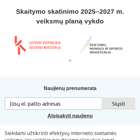
Skaitymo skatinimo 2025–2027 m.
veiksmų planą vykdo
Naujienų prenumerata
Atsisakyti naujienų
Siekdami užtikrinti efektyvų interneto svetainės
Sprendimas:
„Idamas“
. Naudojama
„Smart Web“
sistema.
veikimą, jos veikloje naudojame slapukus (angl.