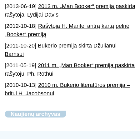
[2013-06-19]
2013 m. „Man Booker“ premija paskirta
rašytojai Lydijai Davis
[2012-10-18]
Rašytoja H. Mantel antrą kartą pelnė
„Booker“ premiją
[2011-10-20]
Bukerio premija skirta Džulianui
Barnsui
[2011-05-19]
2011 m. „Man Booker“ premija paskirta
rašytojui Ph. Rothui
[2010-10-13]
2010 m. Bukerio literatūros premija –
britui H. Jacobsonui
Naujienų archyvas