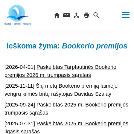
Ieškoma žyma:
Bookerio premijos
[2026-04-01]
Paskelbtas Tarptautinės Bookerio
premijos 2026 m. trumpasis sąrašas
[2025-11-11]
Šių metų Bookerio premiją laimėjo
vengrų kilmės britų rašytojas Davidas Szalay
[2025-09-24]
Paskelbtas 2025 m. Bookerio premijos
trumpasis sąrašas
[2025-07-31]
Paskelbtas 2025 m. Bookerio premijos
ilgasis sąrašas